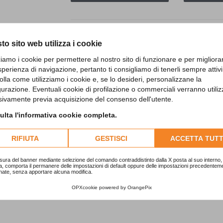
to sito web utilizza i cookie
zziamo i cookie per permettere al nostro sito di funzionare e per migliora
sperienza di navigazione, pertanto ti consigliamo di tenerli sempre attivi
olla come utilizziamo i cookie e, se lo desideri, personalizzane la
gurazione. Eventuali cookie di profilazione o commerciali verranno utiliz
Richiedi informazioni sul prodotto
sivamente previa acquisizione del consenso dell'utente.
lta l'informativa cookie completa.
RIFIUTA
GESTISCI
ACCETTA TUTT
sura del banner mediante selezione del comando contraddistinto dalla X posta al suo interno, 
a, comporta il permanere delle impostazioni di default oppure delle impostazioni precedentem
nate, senza apportare alcuna modifica.
OPXcookie
powered by
OrangePix