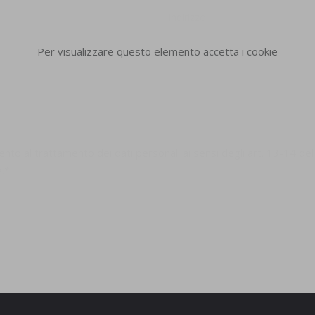
Per visualizzare questo elemento accetta i cookie
nto al trattamento dei dati personali ai sensi degli art. 13-14 
.*
Invia