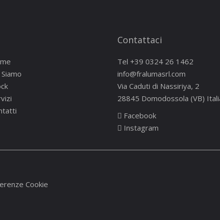
Contattaci
ome
Tel
+39 0324 26 1462
i Siamo
info@fralumasrl.com
ock
Via Caduti di Nassiriya, 2
vizi
28845 Domodossola (VB) Itali
tatti
Facebook
Instagram
erenze Cookie