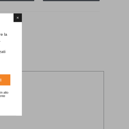
×
re la
.
zati
I
in alto
ente