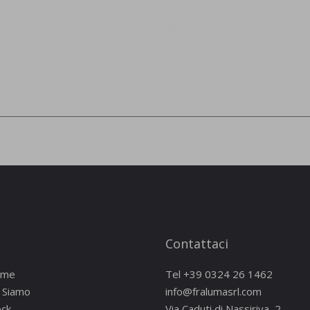
nto al trattamento dei dati personali ai sensi degli art. 13-14 
.*
Invia
Contattaci
ome
Tel
+39 0324 26 1462
i Siamo
info@fralumasrl.com
ock
Via Caduti di Nassiriya, 2