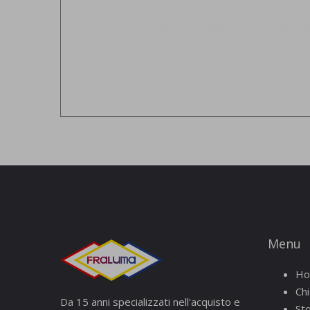
Ho letto l'informativa sulla
privacy
e acconse
Protection Regulation) e successive modifiche
Menu
H
Ch
Da 15 anni specializzati nell'acquisto e
St