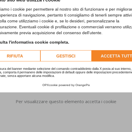
Richiedi informazioni sul prodotto
zziamo i cookie per permettere al nostro sito di funzionare e per migliora
sperienza di navigazione, pertanto ti consigliamo di tenerli sempre attivi
olla come utilizziamo i cookie e, se lo desideri, personalizzane la
gurazione. Eventuali cookie di profilazione o commerciali verranno utiliz
sivamente previa acquisizione del consenso dell'utente.
lta l'informativa cookie completa.
RIFIUTA
GESTISCI
ACCETTA TUTT
sura del banner mediante selezione del comando contraddistinto dalla X posta al suo interno, 
a, comporta il permanere delle impostazioni di default oppure delle impostazioni precedentem
nate, senza apportare alcuna modifica.
OPXcookie
powered by
OrangePix
Per visualizzare questo elemento accetta i cookie