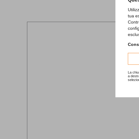
Utili
tua e
Contr
confi
esclu
Consu
La chiu
a destr
selezio