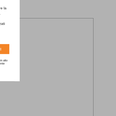
re la
.
zati
I
in alto
ente