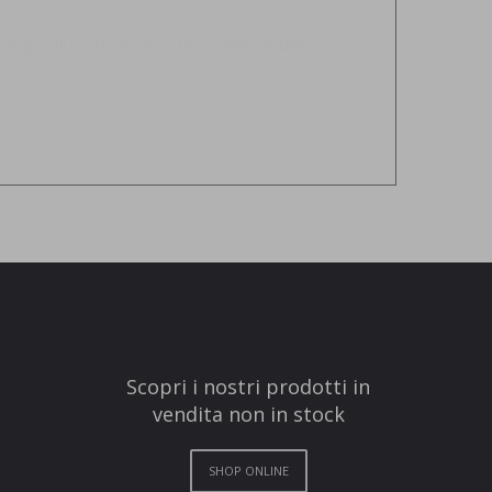
del Reg. (UE) 2016/679 GDPR (General Data
Scopri i nostri prodotti in
vendita non in stock
SHOP ONLINE